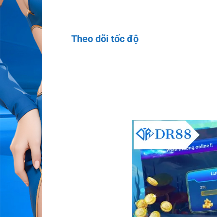
Hệ thống cung cấp nhiều loại bom hay lưới
hiểu kỹ tính năng từng món đồ trước khi b
Theo dõi tốc độ
Bắn cá DR88
yêu cầu người chơi chú ý vận
phù hợp giúp tránh lãng phí nguồn tài ngu
Bắn cá DR88
mang lại nhiều cơ hội khi qua
thủ cần tận dụng thời điểm vàng nhằm thâ