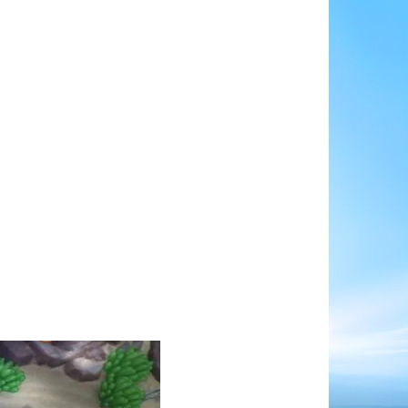
 ngay kho báu quý giá vô ngần.
iểm thích hợp tung lưới tóm sinh vật.
g thẳng mệt mỏi tan biến nhanh chóng ngay.
khoái cho tất cả thành viên. Các màn chơi
c săn lùng đầy thú tại sảnh
bắn cá DR88
.
ào thời gian ngắn. Cơ hội đổi đời đang
uý.