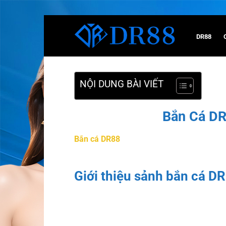
Chuyển
đến
DR88
nội
dung
NỘI DUNG BÀI VIẾT
Bắn Cá DR
Bắn cá DR88
mở ra cánh cổng dẫn tới đại 
chóng cầm súng lên hạ gục mục tiêu để ri
Giới thiệu sảnh bắn cá DR
Sảnh game kia thu hút nhiều người tham g
thống vận hành mượt mà giúp trải nghiệm să
này.