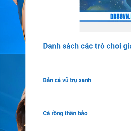
Danh sách các trò chơi gi
Nhà cái DR88
đây hội tụ hàng loạt sản p
thích thú.
Bắn cá vũ trụ xanh
Sân chơi đưa bạn vào không gian rộng lớn 
thưởng tích lũy tăng nhanh chóng khiến tà
Cá rồng thần bảo
Sảnh game bắn cá
thử thách người dùng đ