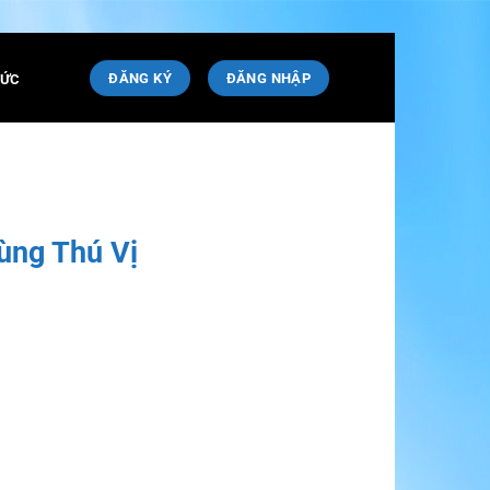
ĐĂNG KÝ
ĐĂNG NHẬP
TỨC
ùng Thú Vị
phục thử thách tại nhà cái
DR88
. Mau
hân thực như đang lặn dưới biển sâu. Hệ
òng bài trực tuyến tại
sảnh cược DR88