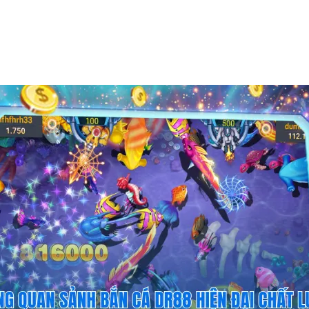
ao tác bắn súng cực kỳ đơn giản. Người dùng có thể tùy chỉnh 
i nhiều cơ hội nhận tiền thưởng lớn lao. Sẵn sàng đối đầu với