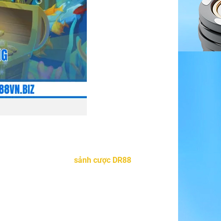
khách hàng an tâm tại
sảnh cược DR88
. Mọi