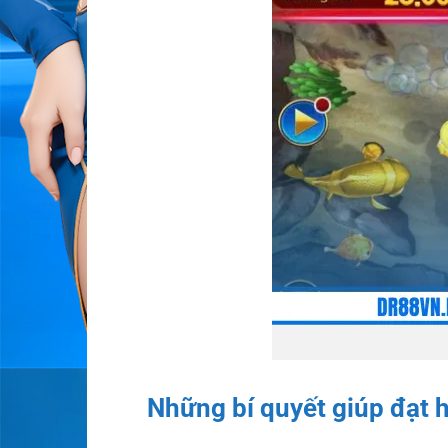
Những bí quyết giúp đạt h