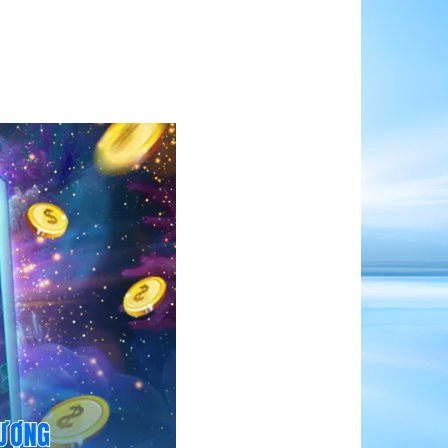
mức đạn phù hợp với chiến thuật cá nhân
 những thử thách mới lạ đang chờ đón phía