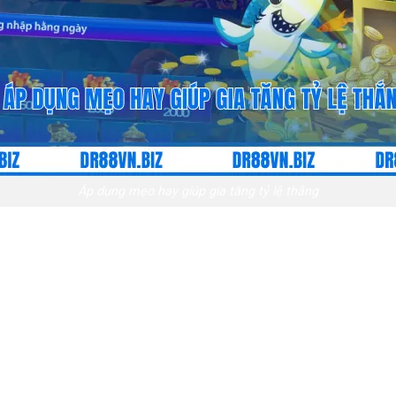
Áp dụng mẹo hay giúp gia tăng tỷ lệ thắng
ng thị trường trò chơi ngành. Hệ thống đổi thưởng uy tín giúp 
rực rỡ để nhận quà.
 Nghiệm Không Gian Giải Trí Đỉnh Cao