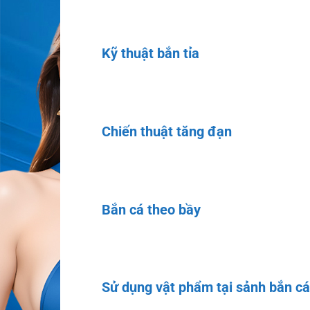
Việc nắm vững một số mẹo
bắn cá DR88
n
tốt.
Kỹ thuật bắn tỉa
Bắn cá DR88
yêu cầu sự tập trung vào từng
đạn dược là yếu tố quan trọng để duy trì 
Chiến thuật tăng đạn
Sảnh game cho phép khách hàng khởi đầu b
này giúp tối ưu hóa lợi nhuận mà vẫn bảo
Bắn cá theo bầy
Bắn cá DR88
thường xuyên xuất hiện đàn s
hỏi quan sát nhạy bén kèm theo phản xạ n
Sử dụng vật phẩm tại sảnh bắn c