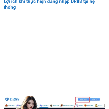
Lợi ích khi thực hiện đăng nhập DR88 tại hệ
thống
Việc thực hiện
đăng nhập DR88
giúp người dùng tiếp cận
niềm vui mới lạ. Thành viên sẽ thấy vô số kèo đấu đỉnh
cao đầy tính chất kịch tính. Hệ thống máy chủ vận hành rất
ổn định vào những khung giờ ban đêm. Tốc độ đường
truyền siêu nhanh mang lại cảm giác mượt mà tuyệt vời
nhất.
Những món quà giá trị thường xuyên gửi tới tài khoản
thành viên cá nhân.
Sảnh cược DR88
cam kết bảo vệ thông
tin khách hàng bằng một cách tốt nhất. Mọi dữ liệu quan
trọng đều được mã hóa theo công nghệ vô cùng hiện đại.
Đội ngũ kỹ thuật túc trực hỗ trợ xử lý mọi sự cố phát sinh
kịp.