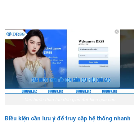
thường xuyên giúp tiến trình không bị gián đoạn. Mạng
viễn thông chất lượng giúp thao tác diễn ra mượt mà nhất
có thể.
Các bước thao tác đơn giản đạt hiệu quả cao
Điều kiện cần lưu ý để truy cập hệ thống nhanh
Thành viên phải tuân thủ nghiêm ngặt các quy tắc mà nhà
cái đưa ra. Điều này đảm bảo tính minh bạch và công