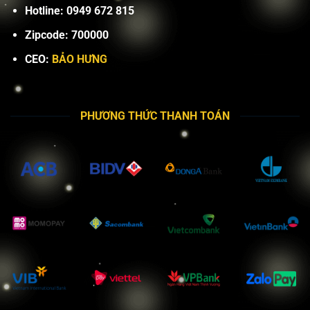
Hotline:
0949 672 815
Zipcode:
700000
CEO:
BẢO HƯNG
PHƯƠNG THỨC THANH TOÁN