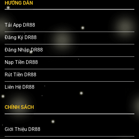
HƯỚNG DẪN
Tải App DR88
Đăng Ký DR88
Đăng Nhập DR88
Nạp Tiền DR88
Rút Tiền DR88
Liên Hệ DR88
CHÍNH SÁCH
Giới Thiệu DR88