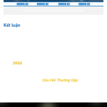
Giải đáp quy định giải trí có trách nhiệm
Kết luận
Chơi có trách nhiệm
là kim chỉ nam giúp người dùng tiếp
cận giải trí một cách an toàn, chủ động và cân bằng. Việc
hiểu rõ chính sách giúp bạn kiểm soát thời gian, tài chính
và cảm xúc hiệu quả hơn. Một môi trường minh bạch sẽ
luôn mang lại trải nghiệm tích cực và bền vững. Đồng hành
cùng
DR88
là lựa chọn hướng tới giải trí văn minh, lâu dài
và an tâm.
>>>>> Tìm Hiểu Thêm:
Câu Hỏi Thường Gặp