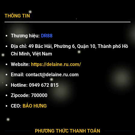
THÔNG TIN
Thương hiệu:
DR88
Địa chỉ:
49 Bắc Hải, Phường 6, Quận 10, Thành phố Hồ
Chí Minh, Việt Nam
Website:
https://delaine.ru.com/
Email:
contact@delaine.ru.com
Hotline:
0949 672 815
Zipcode:
700000
CEO:
BẢO HƯNG
PHƯƠNG THỨC THANH TOÁN