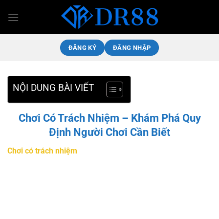
Chuyển
đến
nội
dung
ĐĂNG KÝ
ĐĂNG NHẬP
NỘI DUNG BÀI VIẾT
Chơi Có Trách Nhiệm – Khám Phá Quy
Định Người Chơi Cần Biết
Chơi có trách nhiệm
không chỉ là khuyến nghị mà còn là
tiêu chuẩn giúp người tham gia duy trì trải nghiệm giải trí
lành mạnh. Việc hiểu rõ các nguyên tắc liên quan sẽ giúp
bạn chủ động kiểm soát thời gian, tài chính và cảm xúc cá
nhân. Tìm hiểu ngay hôm nay cùng
DR88
để bắt đầu hành
trình giải trí an tâm, chủ động và hiệu quả.