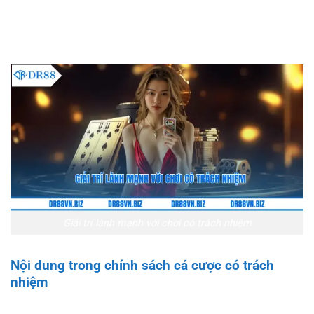
thói quen giải trí. Việc tiếp cận nội dung giáo dục giúp nâng
cao ý thức cá nhân. Khi mỗi người đều hiểu và tuân thủ,
môi trường giải trí sẽ duy trì được sự ổn định.
Giải trí lành mạnh với chơi có trách nhiệm
Nội dung trong chính sách cá cược có trách
nhiệm
Để triển khai hiệu quả
chơi có trách nhiệm
, nền tảng xây