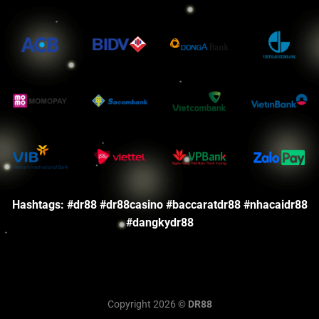
Hashtags: #dr88 #dr88casino #baccaratdr88 #nhacaidr88
#dangkydr88
Copyright 2026 ©
DR88