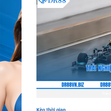
Trải 
Kèo thời gian