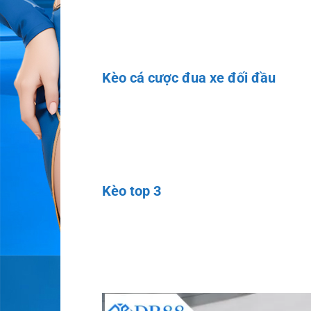
đầu tiên của giải. Đây là loại kèo cơ bản 
của những tay đua. Tỷ lệ thưởng dành cho
nguồn lợi nhuận vô cùng to lớn đấy.
Kèo cá cược đua xe đối đầu
Loại kèo này đối đầu là nơi bạn so sánh t
kịch tính. Bạn chỉ cần chọn người có vị tr
phía sàn đấu. Hình thức này giúp giảm bớt
của toàn bộ những tay đua.
Kèo top 3
Cá cược đua xe
vào nhóm ba người dẫn đầ
vi lựa chọn rộng. Chỉ cần tay đua bạn ch
những khoản tiền thưởng lớn. Nhiều cao th
suốt quá trình tham gia.