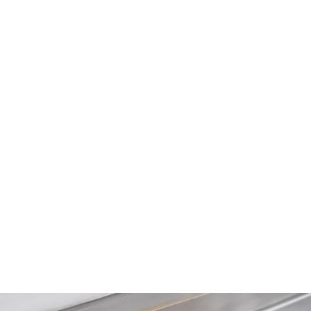
nhất nhưng lại đòi hỏi khả năng quan sát tinh tế về phong độ thi
 người chiến thắng ở hình thức này thường rất cao và mang lại
hực lực giữa hai vận động viên cụ thể trong cùng một chặng đu
í xếp hạng cao hơn khi kết thúc cuộc đua để nhận tiền thưởng từ
 rủi ro khi bạn không cần phải bận tâm đến kết quả chung cuộc
u giúp tăng khả năng giành chiến thắng cho người chơi vì ph
ọn nằm trong danh sách nhận huy chương là bạn đã có thể thu v
ủ thường ưu tiên lựa chọn loại kèo này để duy trì nguồn vốn tr