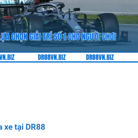
ng hấp dẫn tại
DR88
hiện nay rất phổ biến nhé. Bộ môn thể thao 
nổ cho toàn thể quý người chơi chúng ta. Bạn cần trang bị kiế
 đầy kịch tính trên khắp thế giới này.
 xe tại DR88