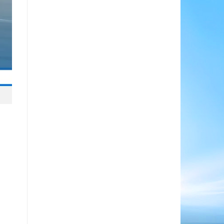
rất
h