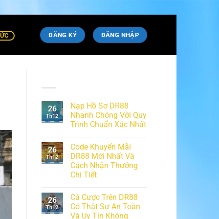
ĐĂNG KÝ
ĐĂNG NHẬP
TỨC
BÀI VIẾT MỚI DR88
Nạp Hồ Sơ DR88
26
Nhanh Chóng Với Quy
Th12
Trình Chuẩn Xác Nhất
Code Khuyến Mãi
26
DR88 Mới Nhất Và
Th12
Cách Nhận Thưởng
Chi Tiết
Cá Cược Trên DR88
26
Có Thật Sự An Toàn
Th12
Và Uy Tín Không