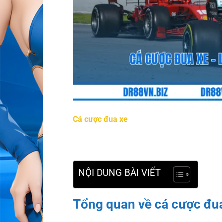
Cá cược đua xe
là hình thức giải trí vô cù
độ này luôn mang lại những cảm xúc bùng 
thức cần thiết để chinh phục mọi đường đua
NỘI DUNG BÀI VIẾT
Tổng quan về cá cược đua