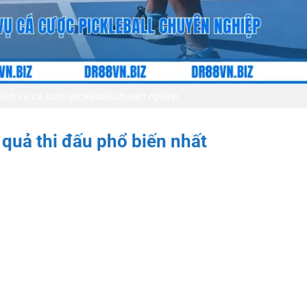
 dịch vụ cá cược pickleball chuyên nghiệp
 quả thi đấu phổ biến nhất
g giúp khách hàng thoải mái lựa chọn phong cách riêng. Mỗi trậ
hiến quá trình theo dõi trở nên lôi cuốn.
Nhà cái DR88
cam kết
ên tâm thực hiện các giao dịch.
 năng áp đảo đối phương để đặt niềm tin thực sự.
Cá cược
g trình độ phân tích cục diện trận đấu cực tốt. Kết quả cuối cù
 giải đấu chính thức công bố.