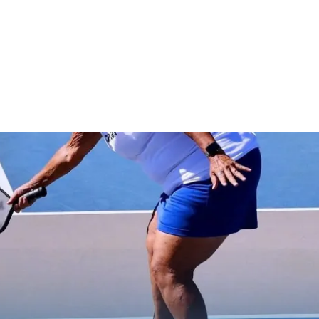
triển vọng cho ngành công nghiệp trò chơi trực tuyến hiện nay.
nnis cùng bóng bàn tạo nên nhịp độ thi đấu nhanh. Sự phổ biến
óng chiếm lĩnh vị thế cao trên bảng.
nh khắc hồi hộp khi theo dõi từng đường cầu điêu luyện nhất
trận đấu giúp khách hàng đưa ra quyết định chính xác tuyệt đối. 
sẵn sàng đáp ứng nhu cầu đầu tư thông minh.