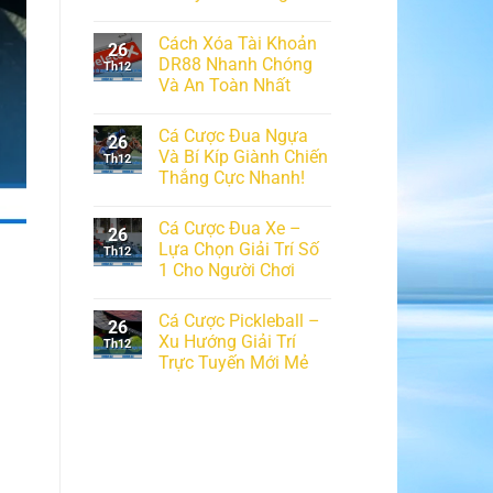
Cách Xóa Tài Khoản
26
DR88 Nhanh Chóng
Th12
Và An Toàn Nhất
Cá Cược Đua Ngựa
26
Và Bí Kíp Giành Chiến
Th12
Thắng Cực Nhanh!
Cá Cược Đua Xe –
26
Lựa Chọn Giải Trí Số
Th12
ng
1 Cho Người Chơi
g
Cá Cược Pickleball –
26
Xu Hướng Giải Trí
Th12
Trực Tuyến Mới Mẻ