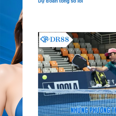
Dự đoán tổng số lỗi
Các lỗi giao bóng hoặc đánh bóng hỏng th
có thể dựa vào phong độ hiện tại để đưa 
vào những lỗi kỹ thuật thường mang lại tỷ 