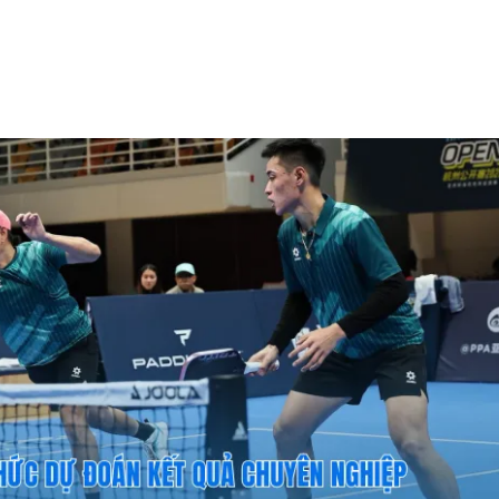
ường xuyên xảy ra gây ảnh hưởng trực tiếp đến kết quả. Mọi ng
ra con số dự đoán gần nhất thực tế. Tham gia
cá cược picklebal
lệ nhận thưởng rất cao.