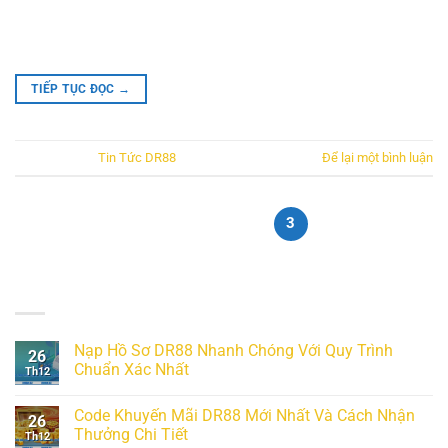
trình chinh phục nhiều phần quà giá trị ngay tại lúc này. Lý
do nên biết cách chơi […]
TIẾP TỤC ĐỌC
→
Đã đăng trong
Tin Tức DR88
Để lại một bình luận
1
2
3
BÀI VIẾT MỚI DR88
Nạp Hồ Sơ DR88 Nhanh Chóng Với Quy Trình
26
Chuẩn Xác Nhất
Th12
Code Khuyến Mãi DR88 Mới Nhất Và Cách Nhận
26
Thưởng Chi Tiết
Th12