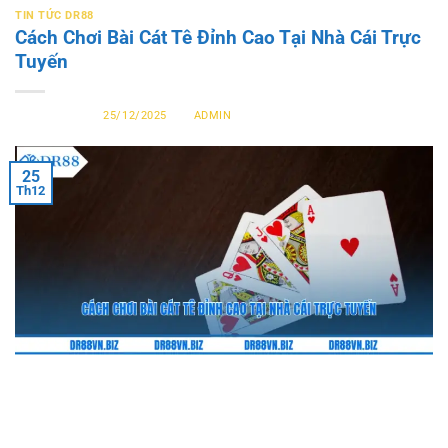
TIN TỨC DR88
Cách Chơi Bài Cát Tê Đỉnh Cao Tại Nhà Cái Trực
Tuyến
ĐÃ ĐĂNG TRÊN
25/12/2025
BỞI
ADMIN
25
Th12
Cách chơi bài Cát Tê tại DR88 đòi hỏi sự tính toán khôn
ngoan của mỗi người. Bộ môn này hấp dẫn số lượng lớn
thành viên tham gia tranh tài trực tiếp. Bắt đầu chuỗi hành