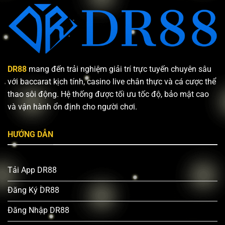
DR88
mang đến trải nghiệm giải trí trực tuyến chuyên sâu
với baccarat kịch tính, casino live chân thực và cá cược thể
thao sôi động. Hệ thống được tối ưu tốc độ, bảo mật cao
và vận hành ổn định cho người chơi.
HƯỚNG DẪN
Tải App DR88
Đăng Ký DR88
Đăng Nhập DR88